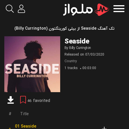
تک آهنگ Seaside از بیلی کورینگتون (Billy Currington)
Seaside
By
Billy Currington
Released on
07/03/2020
Country
1 tracks
00:03:00
favorited
46
Title
01 Seaside