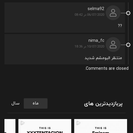
selma92
06/07/2020 در 08:42
??
nima_fc
10/07/2020 در 18:36
منتظر البومشم شدید
Comments are closed.
پربازدیدترین های
ماه
سال