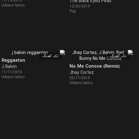
11/15/2019
The Black Eyed Peas
Urbano latino
12/20/2019
Pop
تک آهنگ
تک آهنگ
Reggaeton
No Me Conoce (Remix)
J Balvin
11/17/2018
Jhay Cortez
Urbano latino
05/17/2019
Urbano latino