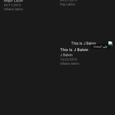
Major Lazer
09/27/2019
Pop Latino
09/11/2019
Urbano latino
پلی لیست
This Is J Balvin
J Balvin
10/23/2018
Urbano latino