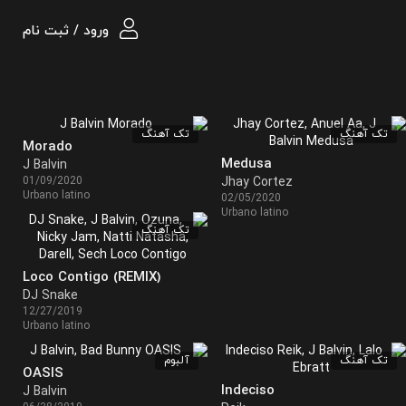
ورود / ثبت نام
تک آهنگ
تک آهنگ
Morado
Medusa
J Balvin
01/09/2020
Jhay Cortez
Urbano latino
02/05/2020
Urbano latino
تک آهنگ
Loco Contigo (REMIX)
DJ Snake
12/27/2019
Urbano latino
تک آهنگ
آلبوم
OASIS
Indeciso
J Balvin