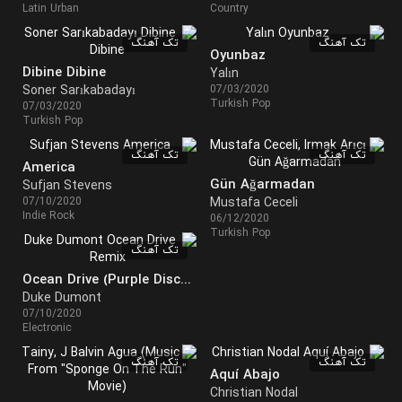
Latin Urban
Country
تک آهنگ
تک آهنگ
Oyunbaz
Dibine Dibine
Yalın
Soner Sarıkabadayı
07/03/2020
Turkish Pop
07/03/2020
Turkish Pop
تک آهنگ
تک آهنگ
America
Gün Ağarmadan
Sufjan Stevens
07/10/2020
Mustafa Ceceli
Indie Rock
06/12/2020
Turkish Pop
تک آهنگ
Ocean Drive (Purple Disco Machine Remix)
Duke Dumont
07/10/2020
Electronic
تک آهنگ
تک آهنگ
Aquí Abajo
Christian Nodal