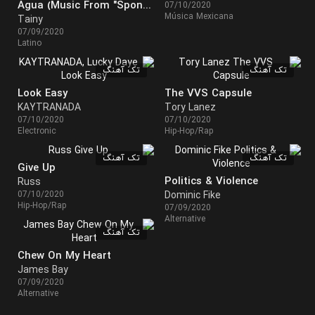
Agua (Music From "Sponge On The Run" Movie)
07/10/2020
Música Mexicana
Tainy
07/09/2020
Latino
تک آهنگ
تک آهنگ
Look Easy
The VVS Capsule
KAYTRANADA
Tory Lanez
07/10/2020
07/10/2020
Electronic
Hip-Hop/Rap
تک آهنگ
تک آهنگ
Give Up
Politics & Violence
Russ
07/10/2020
Dominic Fike
Hip-Hop/Rap
07/09/2020
Alternative
تک آهنگ
Chew On My Heart
James Bay
07/09/2020
Alternative