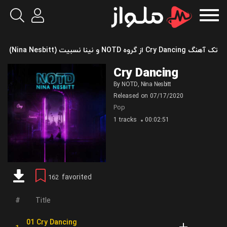
تک آهنگ Cry Dancing از گروه NOTD و نینا نسبیت (Nina Nesbitt)
Cry Dancing
By
NOTD
,
Nina Nesbitt
Released on
07/17/2020
Pop
1 tracks
00:02:51
favorited
162
Title
01 Cry Dancing