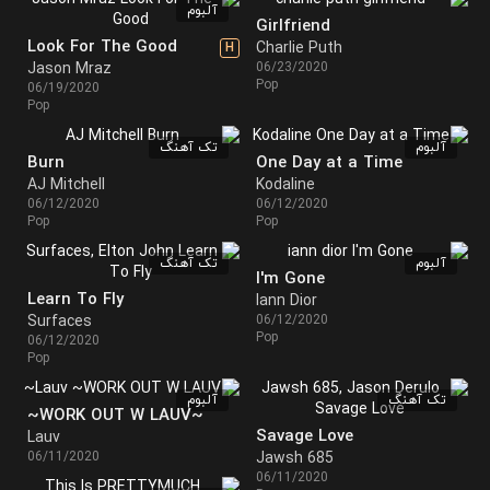
آلبوم
Girlfriend
Look For The Good
Charlie Puth
H
Jason Mraz
06/23/2020
Pop
06/19/2020
Pop
آلبوم
تک آهنگ
Burn
One Day at a Time
AJ Mitchell
Kodaline
06/12/2020
06/12/2020
Pop
Pop
آلبوم
تک آهنگ
I'm Gone
Learn To Fly
Iann Dior
Surfaces
06/12/2020
Pop
06/12/2020
Pop
تک آهنگ
آلبوم
~WORK OUT W LAUV~
Savage Love
Lauv
06/11/2020
Jawsh 685
06/11/2020