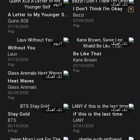
تک آهنگ
آلبوم
I Don't Think I'm Okay
H
A Letter to My Younger Self
Bazzi
Quinn XCII
07/09/2020
Pop
07/10/2020
Pop
تک آهنگ
آلبوم
Without You
Be Like That
Lauv
07/10/2020
Kane Brown
Pop
07/10/2020
Pop
تک آهنگ
Heat Waves
Glass Animals
06/29/2020
Pop
تک آهنگ
تک آهنگ
Stay Gold
if this is the last time
BTS
LANY
06/19/2020
07/01/2020
K-Pop
Pop