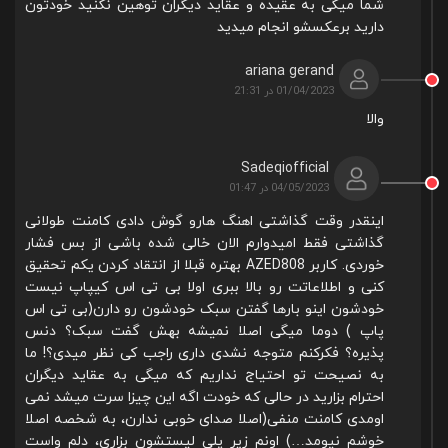
شما میگی به عقیده و عقاید دیگران توهین نکنید خودتون
دارید برعکسشو انجام میدید
ariana gerand
01/04/2023 در 21:31
والا
Sadeqiofficial
04/05/2023 در 01:47
اینقدر وقت گذاشتی اهنگ هارو گوش دادی کامنت طولانی
گذاشتی فقط امیدوارم الان خالی شده باشی از بس فشار
خوردی. کاربر AZED808 بهتره قبلا از انتقاد کردن یکم تحقیق
کنی و اطلاعاتت رو بالا ببری اولا بی تی اس کیپاپ نیست
خودشون اینو بارها گفتن سبک خودشون رو دارن(بی تی اس
پاپ ) دوما میگی اصلا نمیشه بهش گفت سبک؟ دنس
پذیره؟ فکرکنم متوجه نشدی داری راجب کی نظر میدی؟! ما
به نصیحت تو احتیاج نداریم که میگی به عقاید دیگران
احترام بزارید در حالی که خودت اگه این چیزا سرت میشد نمی
اومدی کامنت منفی(اصلا صدای خوبی ندارن، به شخصه اصلا
خوشم نیومد…) اونم زیر پلی لیستشون بزاری، دلم واست