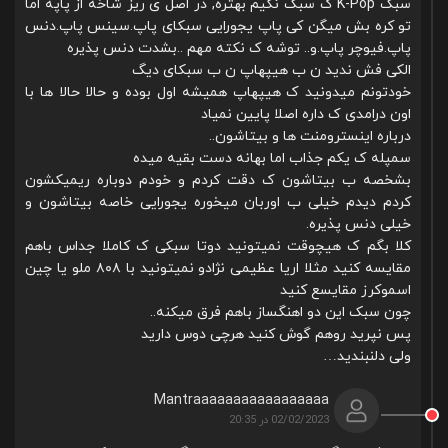
سبک K-Pop ک سبک نگیم بهتره, در اصل ی ریز شاخه از پاپه اما
تو کره بش میگن کی پاپ یجورایی سبکای پاپ.سینس پاپ.دنس
پاپ.فیوچر پاپ.و.‌. توشه ک نکته مهم ..بشدت دنس پذیره
الکی فش ندید ن ب هیپهاپ ن ب سبکای دیگ
خودتونم میدونید ک هیپهاپ همیشه اول بوده و حالا حالا ها با
اون درامدی ک داره اصلا پایین نمیاد
درباره اینسترومنت ها و بیتاشون..
سمپله ک یکم جذاب اما بهانه دست بقیه میده
بشخصه ب بیتاشون ک دقت کردم و خودم دوباره ریمیکشون
کردم دیدم خیلی ب اوربان میخوره یجورایی خاصه بیتاشون و
خیلی دنس پذیره.
کلا بگم ک هیچوقت نمیتونید دوتا سبکی ک کاملا جداس باهم
مقایسه کنید مثلا اریا عظیمی نژادو نمیتونید با ۸۰۸ ملو یا چین
اسموکرز مقایسع کنید
چون سبک این دو اهنگساز باهم فرق میکنه..
پس نپرید روهم گوش کنید هرچی دوس دارید
ولی دلنبندید‌…
Mantraaaaaaaaaaaaaaaaa
02/02/2023 در 20:35