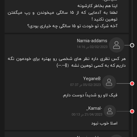
اینا هم بخاطر کارشونه
لطفا به آدمایی که از ۱۵ سالگی میخوندن و رپ میگفتن
توهین نکنید !
آخه شرک تو خودت تو ۱۵ سالگی چه خیاری بودی؟
Narnia-addams
02/02/2023 در 14:16
هر کس نظری داره نظر های شخصی رو بهتره برای خودمون نگه
داریم که به کسی توهین نشه⁦(⁠─⁠.⁠─⁠|⁠|⁠）⁩
YeganeB
05/02/2023 در 07:37
فیک لاو رو شدیداً دوست دارم.
-Kamal_
21/04/2023 در 00:13
اصلا خوب نبود