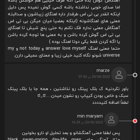
آهنگاش گوش بده حتی اگه طرف خیلیی هم خوشگل باشه
اما صدای خوبی نداشته باشه کسی گوش نمیده پس دلیل
اینکه انقدر بی تی اس طرفدار داره اهنگای زیباشون و صدالبته
معنی های اهنگاشونه (اینکه بعضیا میان میگن بی تی اس
آهنگاش معنی نداره فک نکنم به حتی پنج شیش تا اهنگای
بی تی اس گوش کرده باشن و به معنی ها توجه کرده باشن
یا اگه کردن فقط یکی دوتا اهنگ بوده )
حتما معنی اهنگ answer love myself و not today و my
universe شونو نگاه کنید خیلی زیبا و معنای عمیقی دارن.
marze
29/04/2023 در 07:45
باور نکردنیه ک بلک پینک رو نذاشتین ، همه جا با بلک پینک
سبک و خاص بودن کیپاپ رو نشون میدن….⁦ಠ⁠_⁠ಠ⁩
لطفاً اضافه کنیدددد
min maryam
23/05/2023 در 16:29
پس لطفا معنی آهنگشانو و بعد تحلیل او نارو بخونین
مثلا آهنگ های black swan-spring day-life goes