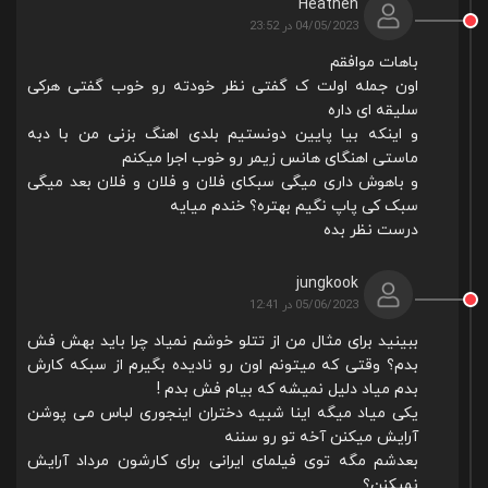
Heathen
04/05/2023 در 23:52
باهات موافقم
اون جمله اولت ک گفتی نظر خودته رو خوب گفتی هرکی
سلیقه ای داره
و اینکه بیا پایین دونستیم بلدی اهنگ بزنی من با دبه
ماستی اهنگای هانس زیمر رو خوب اجرا میکنم
و باهوش داری میگی سبکای فلان و فلان و فلان بعد میگی
سبک کی پاپ نگیم بهتره؟ خندم میایه
درست نظر بده
jungkook
05/06/2023 در 12:41
ببینید برای مثال من از تتلو خوشم نمیاد چرا باید بهش فش
بدم؟ وقتی که میتونم اون رو نادیده بگیرم از سبکه کارش
بدم میاد دلیل نمیشه که بیام فش بدم !
یکی میاد میگه اینا شبیه دختران اینجوری لباس می پوشن
آرایش میکنن آخه تو رو سننه
بعدشم مگه توی فیلمای ایرانی برای کارشون مرداد آرایش
نمیکنن؟