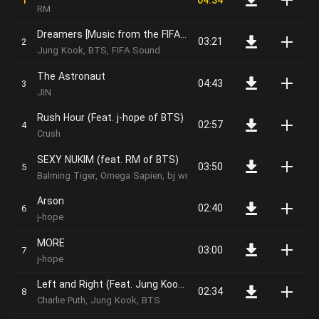
04:34
RM
Dreamers [Music from the FIFA World Cup Qatar 2022 Official Soundtrack]
03:21
Jung Kook, BTS, FIFA Sound
The Astronaut
04:43
JIN
Rush Hour (Feat. j-hope of BTS)
02:57
Crush
SEXY NUKIM (feat. RM of BTS)
03:50
Balming Tiger, Omega Sapien, bj wnjn, Mudd the student, RM
Arson
02:40
j-hope
MORE
03:00
j-hope
Left and Right (Feat. Jung Kook of BTS)
02:34
Charlie Puth, Jung Kook, BTS