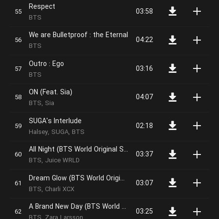
Respect
03:58
BTS
We are Bulletproof : the Eternal
04:22
BTS
Outro : Ego
03:16
BTS
ON (Feat. Sia)
04:07
BTS, Sia
SUGA's Interlude
02:18
Halsey, SUGA, BTS
All Night (BTS World Original Soundtrack) [Pt. 3]
03:37
BTS, Juice WRLD
Dream Glow (BTS World Original Soundtrack) [Pt. 1]
03:07
BTS, Charli XCX
A Brand New Day (BTS World Original Soundtrack) [Pt. 2]
03:25
BTS, Zara Larsson