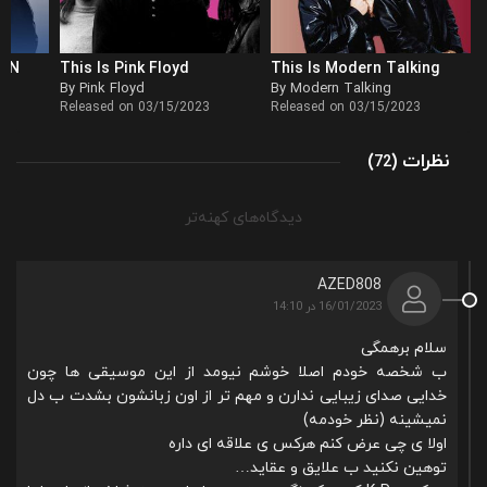
ION
This Is Pink Floyd
This Is Modern Talking
By Pink Floyd
By Modern Talking
Released on 03/15/2023
Released on 03/15/2023
نظرات
)
(
72
راهبری
دیدگاه‌های کهنه‌تر
دیدگاه‌ها
AZED808
16/01/2023 در 14:10
سلام برهمگی
ب شخصه خودم اصلا خوشم نیومد از این موسیقی ها چون
خدایی صدای زیبایی ندارن و مهم تر از اون زبانشون بشدت ب دل
نمیشینه (نظر خودمه)
اولا ی چی عرض کنم هرکس ی علاقه ای داره
توهین نکنید ب علایق و عقاید…