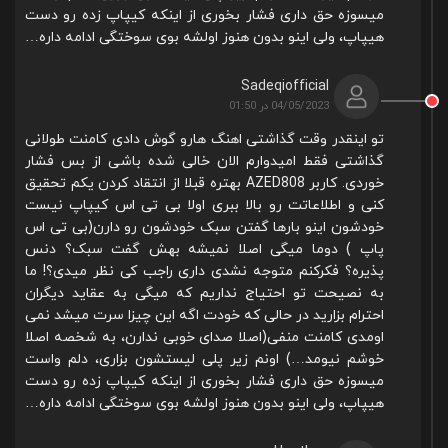
میسوزه حق داری فشار بخوری از اینکه کیپاپ زده رو دست
هیپاپ، ولی اینو بدون هنوز اولشه بوی سوختگی ادامه داره…
Sadeqiofficial
04/05/2023 در 01:50
تو اینقدر وقت گذاشتی اهنگ هارو گوش دادی کامنت طولانی
گذاشتی فقط امیدوارم الان خالی شده باشی از بس فشار
خوردی. کاربر AZED808 بهتره قبلا از انتقاد کردن یکم تحقیق
کنی و اطلاعاتت رو بالا ببری اولا بی تی اس کیپاپ نیست
خودشون اینو بارها گفتن سبک خودشون رو دارن(بی تی اس
پاپ ) دوما میگی اصلا نمیشه بهش گفت سبک؟ دنس
پذیره؟ فکرکنم متوجه نشدی داری راجب کی نظر میدی؟! ما
به نصیحت تو احتیاج نداریم که میگی به عقاید دیگران
احترام بزارید در حالی که خودت اگه این چیزا سرت میشد نمی
اومدی کامنت منفی(اصلا صدای خوبی ندارن، به شخصه اصلا
خوشم نیومد…) اونم زیر پلی لیستشون بزاری، دلم واست
میسوزه حق داری فشار بخوری از اینکه کیپاپ زده رو دست
هیپاپ، ولی اینو بدون هنوز اولشه بوی سوختگی ادامه داره…