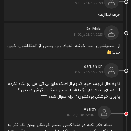
31/03/2023 در 02:45
حرف ندااارهه
DisiMoko
21/04/2023 در 11:02
از استایلشون اصلا خوشم نمیاد ولی بعضی از آهنگاشون خیلی
خوبه
darush kh
24/04/2023 در 00:53
تا به حال ترجمه هیچ کدوم از اهنگ های بی تی اس رو نگاه نکردم
آیا معنای زیبای دارن؟ یا فقط بخاطر سبکش گوش میدین ؟
یا برای خوشگل بودنشون ؟ برام سوال شده ؟؟؟
Astroy
08/05/2023 در 02:03
سلام فکر نکنم در دنیا کسی بخاطر خوشگل بودن یک نفر به