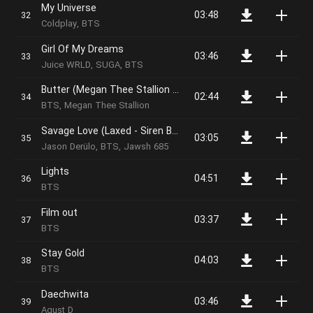
My Universe
03:48
Coldplay, BTS
Girl Of My Dreams
03:46
Juice WRLD, SUGA, BTS
Butter (Megan Thee Stallion Remix)
02:44
BTS, Megan Thee Stallion
Savage Love (Laxed - Siren Beat) (BTS Remix)
03:05
Jason Derülo, BTS, Jawsh 685
Lights
04:51
BTS
Film out
03:37
BTS
Stay Gold
04:03
BTS
Daechwita
03:46
Agust D