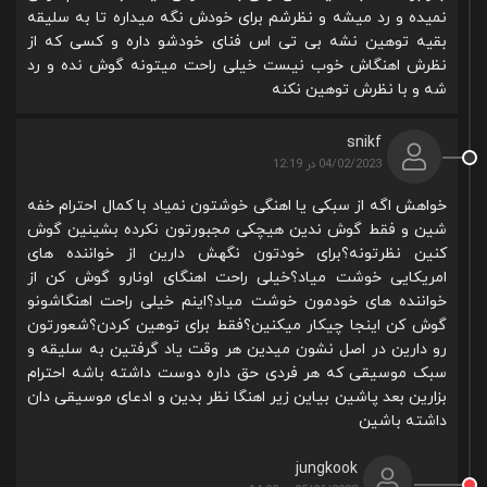
نمیده و رد میشه و نظرشم برای خودش نگه میداره تا به سلیقه
بقیه توهین نشه بی تی اس فنای خودشو داره و کسی که از
نظرش اهنگاش خوب نیست خیلی راحت میتونه گوش نده و رد
شه و با نظرش توهین نکنه
snikf
04/02/2023 در 12:19
خواهش اگه از سبکی یا اهنگی خوشتون نمیاد با کمال احترام خفه
شین و فقط گوش ندین هیچکی مجبورتون نکرده بشینین گوش
کنین نظرتونه؟برای خودتون نگهش دارین از خواننده های
امریکایی خوشت میاد؟خیلی راحت اهنگای اونارو گوش کن از
خواننده های خودمون خوشت میاد؟اینم خیلی راحت اهنگاشونو
گوش کن اینجا چیکار میکنین؟فقط برای توهین کردن؟شعورتون
رو دارین در اصل نشون میدین هر وقت یاد گرفتین به سلیقه و
سبک موسیقی که هر فردی حق داره دوست داشته باشه احترام
بزارین بعد پاشین بیاین زیر اهنگا نظر بدین و ادعای موسیقی دان
داشته باشین
jungkook