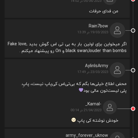
05/06/2023 در 14:02
من فدای حرفات
Rain7bow
19/03/2023 در 13:39
اگر میخواین برای اولین بار به بی تی اس گوش بدید Fake love,
black swan,louder than bombs و On رو پیشنهاد میکنم .
AylinIsArmy
23/03/2023 در 17:49
محض اطلاع خیلی‌ها بگم که بی‌تی‌اس کی‌پاپ نیست، پاپِ.
پلی لیست‌تون عالی بود
-Kamal_
21/04/2023 در 00:14
خودش نوشته کی پاپ
army_forever_uknow