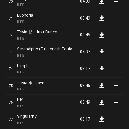
04:09
BTS
Euphoria
03:49
BTS
Trivia 起 : Just Dance
03:45
BTS
Serendipity (Full Length Edition)
04:37
BTS
Dimple
03:17
BTS
Trivia 承 : Love
03:46
BTS
Her
03:49
BTS
Singularity
03:17
BTS