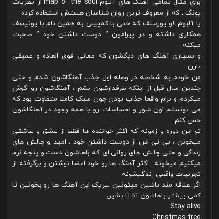
برای مثال تمامی آهنگ های آلبوم map of the soul از نظریات
یونگ ، که از معروف ترین روان شناسان هستش استفاده کرده
یا آلبوم لاو یورسلف که حتی با کمپینی به همین نام با یونیسف
همکاری داشته و در پیرامون ” دوست داشتن خود ” صحبت
میکنه .
و بسیاری آهنگ های دیگشون که معانی فوق العاده و عمیقی
دارن .
من خودم به شخصه در وهله اول جذب آهنگاشون شدم و حتی
چندین سال قبل از اینکه طرفدارشون بشم ، آهنگاشون رو گوش
میکردم و برام واقعا جذاب بودن چون سبک کاملا متفاوت بود که
می تونستم اون شور و احساسات رو با همه وجود در آهنگاشون
حس کنم.
تو این دوره و زمونه که اکثر خواننده ها فقط از عشق و عاشقی
میخونن ، بی تی اس از دوست داشتن خود ، امید و چالش های
زندگی و حتی چالش های روانی ای که باهاشون دست و پنجه نرم
میکنیم میخونه . اکثر آهنگ ها رو خود اعضا نوشتن و برگرفته از
تجربیات واقعی زندگیشونه
اگر علاقه مند باشین میتونین لیریک این آهنگ ها رو بخونین تا
کمی بیشتر باهاشون آشنا بشین
Stay alive
Christmas tree