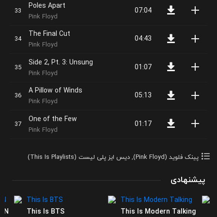
Poles Apart
07:04
Pink Floyd
The Final Cut
04:43
Pink Floyd
Side 2, Pt. 3: Unsung
01:07
Pink Floyd
A Pillow of Winds
05:13
Pink Floyd
One of the Few
01:17
Pink Floyd
پینک فلوید (Pink Floyd)
,
دیس ایز پلی لیست (This Is Playlists)
پیشنهادی
ION
This Is BTS
This Is Modern Talking