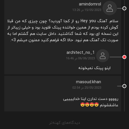
amindomrol
15/05/2023 در 13:26
سلام. آهنگ Hey you رو از کجا آوردید؟ چون چیزی که من قبلا
گوش کرده بودم از همین خواننده پینک فلوید بود و خیلی زیباتر از
این نسخه ای بود که شما گذاشتید. داخل سایت هم گشتم اما به
صورت تک آهنگ هم نبود. حالا اگه فراهم کنید ممنون میشم 3>.
architect_no_1
06/06/2023 در 16:46
اینو پینک نمیخونه
masoud.khan
25/05/2023 در 02:54
روووو دست ندارن اینا خداییییی
عاشقشونم
راهبری
دیدگاه‌های کهنه‌تر
دیدگاه‌ها