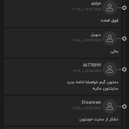
aidyn
14/07/2020 در 17:18
فوق العاده
سهیل
03/09/2020 در 16:26
عالی
Ali778899
22/04/2023 در 15:16
دمتون گرم خواهشا ادامه بدید
سایتتون عالیه
Ehsaniraei
13/05/2023 در 15:23
تشکر از سایت خوبتون