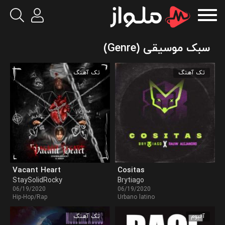
سبک موسیقی (Genre)
تک آهنگ
تک آهنگ
Vacant Heart
Cositas
StaySolidRocky
Brytiago
06/19/2020
06/19/2020
Hip-Hop/Rap
Urbano latino
آلبوم
تک آهنگ