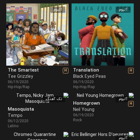
آلبوم
آلبوم
The Smartest
Translation
H
H
Tee Grizzley
Black Eyed Peas
06/19/2020
06/19/2020
Hip-Hop/Rap
Hip-Hop/Rap
آلبوم
تک آهنگ
Homegrown
H
Masoquista
Neil Young
Tempo
06/19/2020
Rock
06/12/2020
Latino
آلبوم