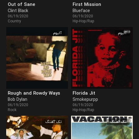
Out of Sane
First Mission
Clint Black
Blueface
06/19/2020
06/19/2020
Country
Hip-Hop/Rap
آلبوم
آلبوم
Rough and Rowdy Ways
Florida Jit
Bob Dylan
Smokepurpp
06/19/2020
06/19/2020
Rock
Hip-Hop/Rap
تک آهنگ
تک آهنگ