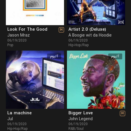
Look For The Good
Artist 2.0 (Deluxe)
H
Jason Mraz
A Boogie wit da Hoodie
06/19/2020
06/19/2020
Pop
Hip-Hop/Rap
آلبوم
آلبوم
La machine
Bigger Love
H
Jul
John Legend
06/19/2020
06/19/2020
Hip-Hop/Rap
R&B/Soul