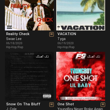
Reality Check
VACATION
H
Swae Lee
Tyga
06/18/2020
06/19/2020
Hip-Hop/Rap
Hip-Hop/Rap
تک آهنگ
تک آهنگ
Snow On Tha Bluff
One Shot
H
H
J. Cole
YoungBoy Never Broke Again