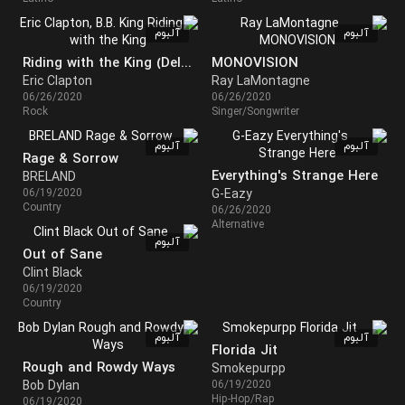
آلبوم
آلبوم
Riding with the King (Deluxe Edition)
MONOVISION
Eric Clapton
Ray LaMontagne
06/26/2020
06/26/2020
Rock
Singer/Songwriter
آلبوم
آلبوم
Rage & Sorrow
Everything's Strange Here
BRELAND
06/19/2020
G-Eazy
Country
06/26/2020
Alternative
آلبوم
Out of Sane
Clint Black
06/19/2020
Country
آلبوم
آلبوم
Florida Jit
Rough and Rowdy Ways
Smokepurpp
Bob Dylan
06/19/2020
Hip-Hop/Rap
06/19/2020