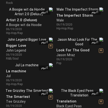
Rock
آلبوم
آلبوم
The Imperfect Storm
Artist 2.0 (Deluxe)
Wale
A Boogie wit da Hoodie
06/19/2020
Hip-Hop/Rap
06/19/2020
Hip-Hop/Rap
آلبوم
آلبوم
Bigger Love
H
Look For The Good
John Legend
H
06/19/2020
Jason Mraz
R&B/Soul
06/19/2020
Pop
آلبوم
La machine
Jul
06/19/2020
Hip-Hop/Rap
آلبوم
آلبوم
The Smartest
H
Translation
Tee Grizzley
H
06/19/2020
Black Eyed Peas