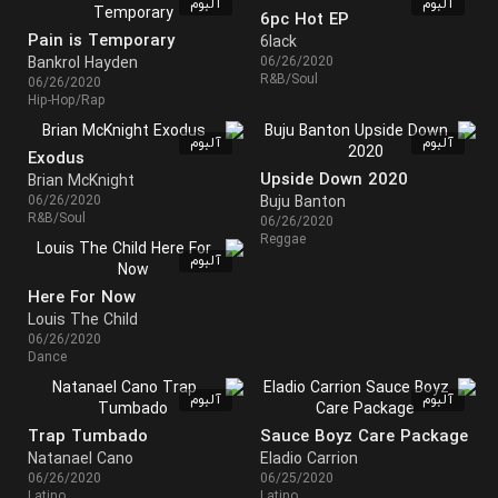
آلبوم
آلبوم
6pc Hot EP
Pain is Temporary
6lack
Bankrol Hayden
06/26/2020
R&B/Soul
06/26/2020
Hip-Hop/Rap
آلبوم
آلبوم
Exodus
Upside Down 2020
Brian McKnight
06/26/2020
Buju Banton
R&B/Soul
06/26/2020
Reggae
آلبوم
Here For Now
Louis The Child
06/26/2020
Dance
آلبوم
آلبوم
Trap Tumbado
Sauce Boyz Care Package
Natanael Cano
Eladio Carrion
06/26/2020
06/25/2020
Latino
Latino