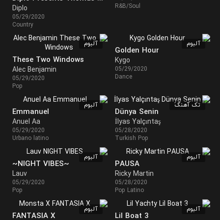
R&B/Soul
Diplo
05/29/2020
Country
آلبوم
آلبوم
Golden Hour
These Two Windows
Kygo
Alec Benjamin
05/29/2020
Dance
05/29/2020
Pop
تک آهنگ
آلبوم
Emmanuel
Dünya Senin
Anuel Aa
İlyas Yalçıntaş
05/29/2020
05/28/2020
Urbano latino
Turkish Pop
آلبوم
آلبوم
~NIGHT VIBES~
PAUSA
Lauv
Ricky Martin
05/29/2020
05/28/2020
Pop
Pop Latino
آلبوم
آلبوم
FANTASIA X
Lil Boat 3