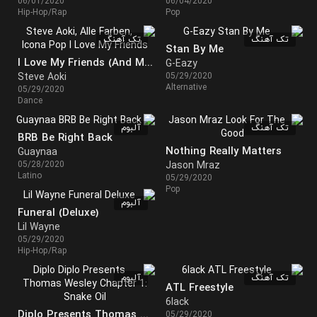
06/01/2020
06/04/2020
Hip-Hop/Rap
Pop
تک آهنگ
تک آهنگ
Stan By Me
I Love My Friends (And My Friends Love Me)
G-Eazy
Steve Aoki
05/29/2020
Alternative
05/29/2020
Dance
تک آهنگ
آلبوم
BRB Be Right Back
Nothing Really Matters
Guaynaa
05/28/2020
Jason Mraz
Latino
05/29/2020
Pop
آلبوم
Funeral (Deluxe)
Lil Wayne
05/29/2020
Hip-Hop/Rap
تک آهنگ
آلبوم
ATL Freestyle
6lack
Diplo Presents Thomas Wesley Chapter 1: Snake Oil
05/29/2020