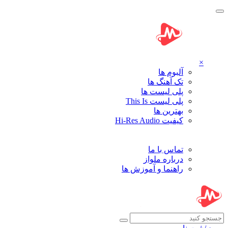
×
آلبوم ها
تک آهنگ ها
پلی لیست ها
پلی لیست This Is
بهترین ها
کیفیت Hi-Res Audio
تماس با ما
درباره ملواز
راهنما و آموزش ها