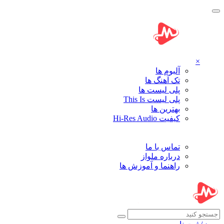
×
آلبوم ها
تک آهنگ ها
پلی لیست ها
پلی لیست This Is
بهترین ها
کیفیت Hi-Res Audio
تماس با ما
درباره ملواز
راهنما و آموزش ها