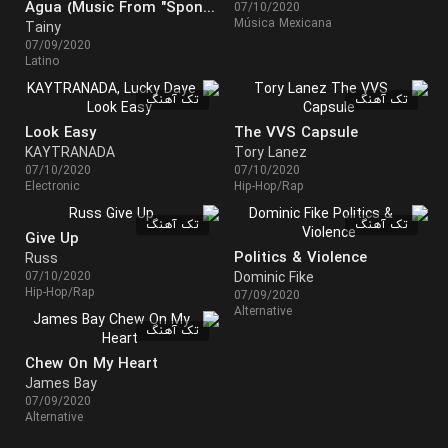
Agua (Music From "Sponge On The Run" Movie)
07/10/2020
Música Mexicana
Tainy
07/09/2020
Latino
تک آهنگ
تک آهنگ
Look Easy
The VVS Capsule
KAYTRANADA
Tory Lanez
07/10/2020
07/10/2020
Electronic
Hip-Hop/Rap
تک آهنگ
تک آهنگ
Give Up
Politics & Violence
Russ
07/10/2020
Dominic Fike
Hip-Hop/Rap
07/09/2020
Alternative
تک آهنگ
Chew On My Heart
James Bay
07/09/2020
Alternative