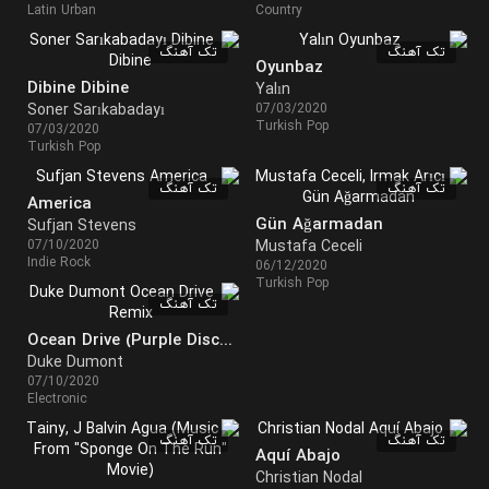
Latin Urban
Country
تک آهنگ
تک آهنگ
Oyunbaz
Dibine Dibine
Yalın
Soner Sarıkabadayı
07/03/2020
Turkish Pop
07/03/2020
Turkish Pop
تک آهنگ
تک آهنگ
America
Gün Ağarmadan
Sufjan Stevens
07/10/2020
Mustafa Ceceli
Indie Rock
06/12/2020
Turkish Pop
تک آهنگ
Ocean Drive (Purple Disco Machine Remix)
Duke Dumont
07/10/2020
Electronic
تک آهنگ
تک آهنگ
Aquí Abajo
Christian Nodal