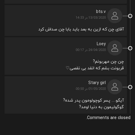
bts.v
13/03/2020 در 14:33
آقای چن که ازین به بعد باید بابا چن صداش کرد
Loey
24/04/2020 در 00:17
چن چن مهربونم?
قربونت بشم که انقد بی نقصی♡
Stary girl
01/05/2020 در 00:50
آیگو… پسر کوچولومون پدر شده?
گوگولیمون به دنیا اومد?
Comments are closed.