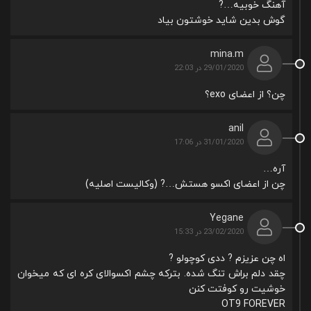
آهنگ خوبیه…?
گوش بدین شاید خوشتون بیاد
mina.m
29/01/2020 در 22:03
چن؟ از اعضای exo؟
anil
31/01/2020 در 17:06
آره…
چن از اعضای اکسو هستش…? (وکالیست اصلیه)
Yegane
23/02/2020 در 15:33
اه چن عزیزم ? ددی کوچولو ?
چقد دلم براش تنگ شده. بترکه چشم اکسوالای کره ای که میخوان
خوشیت رو کوفتت کنن
OT9 FOREVER