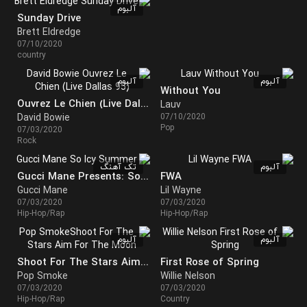
آلبوم
Sunday Drive
Brett Eldredge
07/10/2020
country
آلبوم
آلبوم
Without You
Ouvrez Le Chien (Live Dallas 95)
Lauv
David Bowie
07/10/2020
Pop
07/03/2020
Rock
آلبوم
تک آهنگ
Gucci Mane Presents: So Icy Summer
FWA
Gucci Mane
Lil Wayne
07/03/2020
07/03/2020
Hip-Hop/Rap
Hip-Hop/Rap
آلبوم
آلبوم
Shoot For The Stars Aim For The Moon
First Rose of Spring
Pop Smoke
Willie Nelson
07/03/2020
07/03/2020
Hip-Hop/Rap
Country