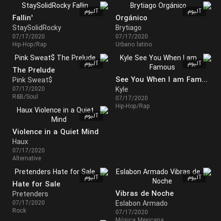
آلبوم
آلبوم
Fallin'
Orgánico
StaySolidRocky
Brytiago
07/17/2020
07/17/2020
Hip-Hop/Rap
Urbano latino
آلبوم
آلبوم
The Prelude
See You When I am Famous!!!!!!!!!!!!
Pink Sweat$
07/17/2020
Kyle
R&B/Soul
07/17/2020
Hip-Hop/Rap
آلبوم
Violence in a Quiet Mind
Haux
07/17/2020
Alternative
آلبوم
آلبوم
Hate for Sale
Vibras de Noche
Pretenders
07/17/2020
Eslabon Armado
Rock
07/17/2020
Música Mexicana