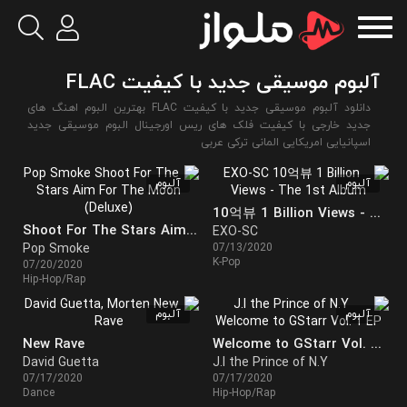
آلبوم موسیقی جدید با کیفیت FLAC
دانلود آلبوم موسیقی جدید با کیفیت FLAC بهترین البوم اهنگ های
جدید خارجی با کیفیت فلک های ریس اورجینال البوم موسیقی جدید
اسپانیایی امریکایی المانی ترکی عربی
آلبوم
آلبوم
10억뷰 1 Billion Views - The 1st Album
Shoot For The Stars Aim For The Moon (Deluxe)
EXO-SC
Pop Smoke
07/13/2020
K-Pop
07/20/2020
Hip-Hop/Rap
آلبوم
آلبوم
New Rave
Welcome to GStarr Vol. 1 EP
David Guetta
J.I the Prince of N.Y
07/17/2020
07/17/2020
Dance
Hip-Hop/Rap