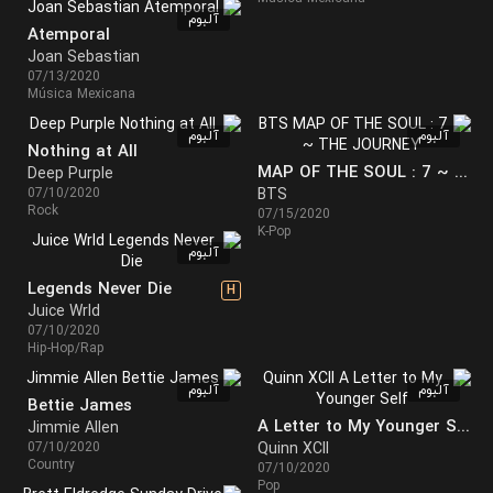
آلبوم
Atemporal
Joan Sebastian
07/13/2020
Música Mexicana
آلبوم
آلبوم
Nothing at All
MAP OF THE SOUL : 7 ~ THE JOURNEY ~
Deep Purple
07/10/2020
BTS
Rock
07/15/2020
K-Pop
آلبوم
Legends Never Die
H
Juice Wrld
07/10/2020
Hip-Hop/Rap
آلبوم
آلبوم
Bettie James
A Letter to My Younger Self
Jimmie Allen
07/10/2020
Quinn XCII
Country
07/10/2020
Pop