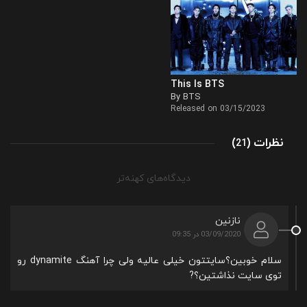
This Is BTS
By BTS
Released on 03/15/2023
نظرات
)
(
21
راهبری
دیدگاه‌های کهنه‌تر
دیدگاه‌ها
نازنین
03/09/2020 در 09:35
سلام خوبین؟سایتتون خیلی عالیه ولی چرا آهنگ dynamite رو
توی سایت نذاشتین؟?