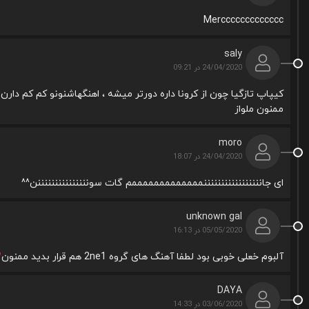
Merccccccccccccc
saly
24/04/2020 در 09:21
کیپاپ تازگیا چون از کرونا داره دورتر میشه ، اهنگهاشنونو کم کم دارن
ممنون ملواز
moro
24/04/2020 در 18:07
ای جانننننننننننننننننمممممممممممممم گات سونننننننننننننننن^^
unknown gal
05/05/2020 در 16:13
آلبوم خعلی خوبی بود لطفا آهنگ های گروه 2ne1 هم قرار بدید ممنون
DAYA
03/06/2020 در 14:33