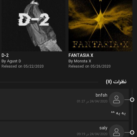
D-2
FANTASIA X
By Agust D
By Monsta X
Released on 05/22/2020
Released on 05/26/2020
نظرات
)
(
8
bnfsh
24/04/2020 در 01:27
به به ^^
saly
24/04/2020 در 09:19