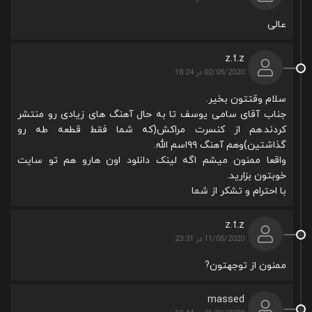
عالی
z.t.z
02/05/2020 در 18:24
سلام وقتتون بخیر.
جناب آقای سامی یوسف تا به حال آهنگ های زیادی رو منتشر
کردند.هم از کنسرت مراکش(که شما فقط قطعه طه رو
گذاشتین)وهم آهنگ ۹۹اسم الله.
واقعا ممنون میشم اگه لینک دانلود اون هارو هم تو سایت
خوبتون بزارید.
با احترام و تشکر از شما
z.t.z
11/05/2020 در 23:31
ممنون از توجهتون?
massed