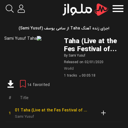
اجرای زنده آهنگ Taha از سامی یوسف (Sami Yusuf)
Taha (Live at the
Fes Festival of
World Sacred
By
Sami Yusuf
Released on
02/01/2020
Music)
World
1 tracks
00:05:18
favorited
14
Title
01 Taha (Live at the Fes Festival of World Sacred Music)
Sami Yusuf