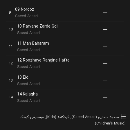
09 Norooz
Saeed Ansari
10 Parvane Zarde Goli
Saeed Ansari
11 Man Baharam
Saeed Ansari
12 Roozhaye Rangine Hafte
Saeed Ansari
13 Eid
Saeed Ansari
14 Kalagha
Saeed Ansari
سعید انصاری (Saeed Ansari)
,
کودکانه (Kids)
,
موسیقی کودک
(Children's Music)