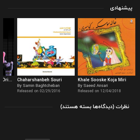
پیشنهادی
TROLLS: World Tour (Original Motion Picture Soundtrack)
Chaharshanbeh Souri
Khale Sooske Koja Miri
By Samin Baghtcheban
By Saeed Ansari
Released on 02/29/2016
Released on 12/04/2018
برای
نظرات
)
دیدگاه‌ها
بسته هستند
(
آهنگ
کودکانه
در
آلبوم